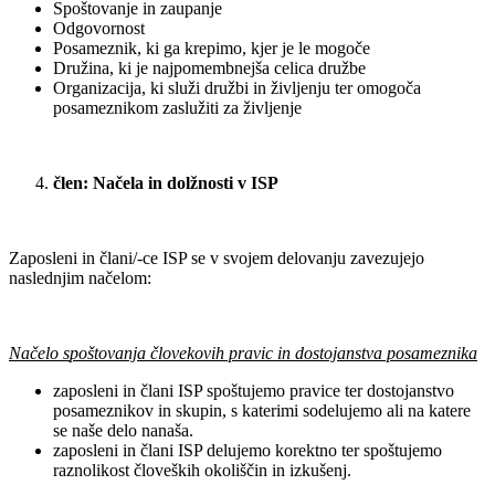
Spoštovanje in zaupanje
Odgovornost
Posameznik, ki ga krepimo, kjer je le mogoče
Družina, ki je najpomembnejša celica družbe
Organizacija, ki služi družbi in življenju ter omogoča
posameznikom zaslužiti za življenje
člen: Načela in dolžnosti v ISP
Zaposleni in člani/-ce ISP se v svojem delovanju zavezujejo
naslednjim načelom:
Načelo s
poštovanja človekovih pravic in dostojanstva posameznika
zaposleni in člani ISP spoštujemo pravice ter dostojanstvo
posameznikov in skupin, s katerimi sodelujemo ali na katere
se naše delo nanaša.
zaposleni in člani ISP delujemo korektno ter spoštujemo
raznolikost človeških okoliščin in izkušenj.