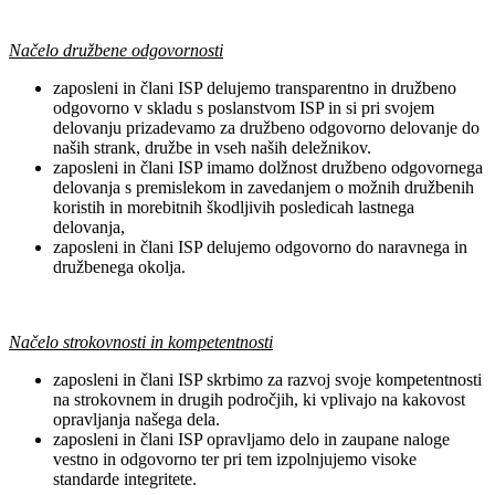
Načelo družbene odgovornosti
zaposleni in člani ISP delujemo transparentno in družbeno
odgovorno v skladu s poslanstvom ISP in si pri svojem
delovanju prizadevamo za družbeno odgovorno delovanje do
naših strank, družbe in vseh naših deležnikov.
zaposleni in člani ISP imamo dolžnost družbeno odgovornega
delovanja s premislekom in zavedanjem o možnih družbenih
koristih in morebitnih škodljivih posledicah lastnega
delovanja,
zaposleni in člani ISP delujemo odgovorno do naravnega in
družbenega okolja.
Načelo strokovnosti in kompetentnosti
zaposleni in člani ISP skrbimo za razvoj svoje kompetentnosti
na strokovnem in drugih področjih, ki vplivajo na kakovost
opravljanja našega dela.
zaposleni in člani ISP opravljamo delo in zaupane naloge
vestno in odgovorno ter pri tem izpolnjujemo visoke
standarde integritete.