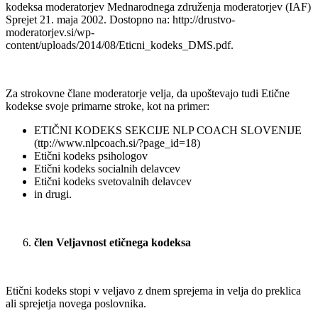
kodeksa moderatorjev Mednarodnega združenja moderatorjev (IAF)
Sprejet 21. maja 2002. Dostopno na: http://drustvo-
moderatorjev.si/wp-
content/uploads/2014/08/Eticni_kodeks_DMS.pdf.
Za strokovne člane moderatorje velja, da upoštevajo tudi Etične
kodekse svoje primarne stroke, kot na primer:
ETIČNI KODEKS SEKCIJE NLP COACH SLOVENIJE
(ttp://www.nlpcoach.si/?page_id=18)
Etični kodeks psihologov
Etični kodeks socialnih delavcev
Etični kodeks svetovalnih delavcev
in drugi.
člen
Veljavnost etičnega kodeksa
Etični kodeks stopi v veljavo z dnem sprejema in velja do preklica
ali sprejetja novega poslovnika.