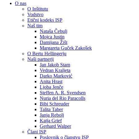
O nas
O Inštitutu
Vodstvo
Etični kodeks ISP
Naš tim
Nataša Čebulj
Mojca Justin
Damijana Žišt
Margareta Guček Zakošek
O Bertu Hellingerju
Naši partnerji
Jan Jakob Stam
Vedran Kraljeta
Darko Marković
Anita Hrast
Ljoba Jenče
Steffen A. R. Svendsen
Nuria del Rio Paracolls
Bibi Schreuder
Talita Taber
Janja Rebolj
Katja Grief
Gerhard Walper
Člani ISP
Poslovnik o članstvu ISP