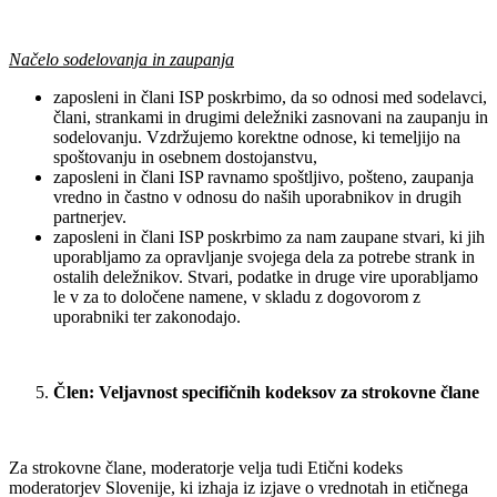
Načelo sodelovanja in zaupanja
zaposleni in člani ISP poskrbimo, da so odnosi med sodelavci,
člani, strankami in drugimi deležniki zasnovani na zaupanju in
sodelovanju. Vzdržujemo korektne odnose, ki temeljijo na
spoštovanju in osebnem dostojanstvu,
zaposleni in člani ISP ravnamo spoštljivo, pošteno, zaupanja
vredno in častno v odnosu do naših uporabnikov in drugih
partnerjev.
zaposleni in člani ISP poskrbimo za nam zaupane stvari, ki jih
uporabljamo za opravljanje svojega dela za potrebe strank in
ostalih deležnikov. Stvari, podatke in druge vire uporabljamo
le v za to določene namene, v skladu z dogovorom z
uporabniki ter zakonodajo.
Člen
: Veljavnost specifičnih kodeksov za strokovne člane
Za strokovne člane, moderatorje velja tudi Etični kodeks
moderatorjev Slovenije, ki izhaja iz izjave o vrednotah in etičnega