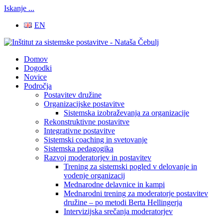
Iskanje ...
EN
Domov
Dogodki
Novice
Področja
Postavitev družine
Organizacijske postavitve
Sistemska izobraževanja za organizacije
Rekonstruktivne postavitve
Integrativne postavitve
Sistemski coaching in svetovanje
Sistemska pedagogika
Razvoj moderatorjev in postavitev
Trening za sistemski pogled v delovanje in
vodenje organizacij
Mednarodne delavnice in kampi
Mednarodni trening za moderatorje postavitev
družine – po metodi Berta Hellingerja
Intervizijska srečanja moderatorjev