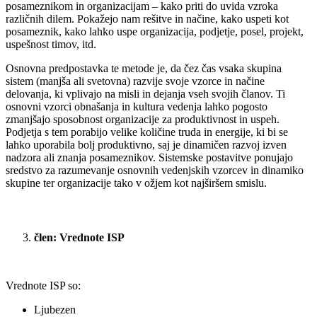
posameznikom in organizacijam – kako priti do uvida vzroka
različnih dilem. Pokažejo nam rešitve in načine, kako uspeti kot
posameznik, kako lahko uspe organizacija, podjetje, posel, projekt,
uspešnost timov, itd.
Osnovna predpostavka te metode je, da čez čas vsaka skupina
sistem (manjša ali svetovna) razvije svoje vzorce in načine
delovanja, ki vplivajo na misli in dejanja vseh svojih članov. Ti
osnovni vzorci obnašanja in kultura vedenja lahko pogosto
zmanjšajo sposobnost organizacije za produktivnost in uspeh.
Podjetja s tem porabijo velike količine truda in energije, ki bi se
lahko uporabila bolj produktivno, saj je dinamičen razvoj izven
nadzora ali znanja posameznikov. Sistemske postavitve ponujajo
sredstvo za razumevanje osnovnih vedenjskih vzorcev in dinamiko
skupine ter organizacije tako v ožjem kot najširšem smislu.
člen: Vrednote ISP
Vrednote ISP so:
Ljubezen