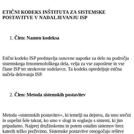
ETIČNI KODEKS INŠTITUTA ZA SISTEMSKE
POSTAVITVE V NADALJEVANJU ISP
Člen: Namen kodeksa
Etični kodeks ISP predstavlja osnovne napotke za delo na področju
sistemskega fenomenološkega dela, velja za vse zaposlene in vse
člane ISP ter strokovne sodelavce. Ta kodeks opredeljuje etična
načela delovanja ISP.
Člen: Metoda sistemskih postavitev
Metoda »sistemskih postavitev«, ki temelji na dejstvu, da smo srečni
in uspešni šele takrat, ko smo v slogi in soglasju s sistemi, ki jim
pripadamo. Najprej družinskemu in potem ostalim sistemov brez
katerih težko preživimo. Sistemske postavitve omogočajo rešitve