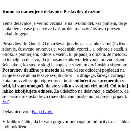
Komu so namenjene delavnice Postavitev družine
Tema delavnice je vedno vezana le na uvodni del, kar pomeni, da je
lahko tema vaše postavitve (vaš problem / izziv / težava) povsem
nekaj drugega.
Postavitev družine služi razreševanju odnosa s samim seboj (fizično
zdravje, čustveno ravnovesje, vedenjski vzorci…), odnosa s starši, z
otroki, s partnerjem, odnos z vsemi, ki pripadajo družini. Je metoda,
ki temelji na dejstvu, da je posameznikovo delovanje uravnoteženo
šele takrat, ko smo v slogi in soglasju s svojim družinskim sistemom.
Postavitev družine je metoda
za vse, ki ste odločeni pogledati na
svoje težave ali na težave svojih otrok – z drugega, širšega zornega
kota, prevzeti svojo odgovornost in ste
odločeni za spremembo v
sebi, ki vam omogoči, da ste v stiku s svojimi viri moči. Od tukaj
lahko izboljšujete odnose.
Za udeležbo na delavnici je zaželeno, da
se nariše družinski drevo (navodila vam pošljemo po prejeti prijavi).
Več
Delavnico vodi
Katja Greif
.
V kolikor čutite, da bi vam pogovor pomagal pri odločitvi, nas lahko
tudi pokličete.