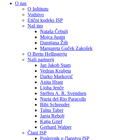
O nas
O Inštitutu
Vodstvo
Etični kodeks ISP
Naš tim
Nataša Čebulj
Mojca Justin
Damijana Žišt
Margareta Guček Zakošek
O Bertu Hellingerju
Naši partnerji
Jan Jakob Stam
Vedran Kraljeta
Darko Marković
Anita Hrast
Ljoba Jenče
Steffen A. R. Svendsen
Nuria del Rio Paracolls
Bibi Schreuder
Talita Taber
Janja Rebolj
Katja Grief
Gerhard Walper
Člani ISP
Poslovnik o članstvu ISP