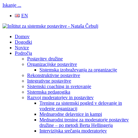
Iskanje ...
EN
Domov
Dogodki
Novice
Področja
Postavitev družine
Organizacijske postavitve
Sistemska izobraževanja za organizacije
Rekonstruktivne postavitve
Integrativne postavitve
Sistemski coaching in svetovanje
Sistemska pedagogika
Razvoj moderatorjev in postavitev
Trening za sistemski pogled v delovanje in
vodenje organizacij
Mednarodne delavnice in kampi
Mednarodni trening za moderatorje postavitev
družine – po metodi Berta Hellingerja
Intervizijska srečanja moderatorjev