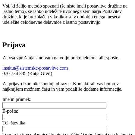
Vsi, ki želijo metodo spoznati (še niste imeli postavitve družine na
lastno temo), se lahko udeležite uvodnega seminarja Postavitev
družine, ki je brezplačen v kolikor se v obdobju enega meseca
udeležite celodnevne delavnice z lastno postavitvijo.
Prijava
Za vsa vprašanja smo vam na voljo preko telefona ali e-pošte.
institut@sistemske-postavitve.com
070 734 835 (Katja Greif)
Za prijavo izpolnite spodnji obrazec. Kontaktirali vas bomo v
najkrajšem možnem času in vam podali še dodatne informacije.
Ime in priimek:
E-pošta:
Tel. številka:
Termin in ime delavnice/ treninga veščin / izobraževanja na katerega