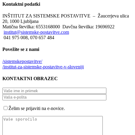
Kontaktni
podatki
INŠTITUT ZA SISTEMSKE POSTAVITVE – Žaucerjeva ulica
20, 1000 Ljubljana
Matična številka: 6553168000 Davčna številka: 19696922
institut@sistemske-postavitve.com
041 975 008, 070 657 484
Povežite
se z nami
/sistemskepostavitve/
/institut-za-sistemske-postavitve-v-sloveniji
KONTAKTNI
OBRAZEC
Želim se prijaviti na e-novice.