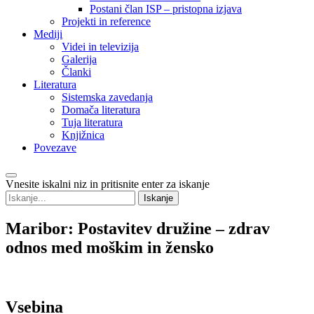
Postani član ISP – pristopna izjava
Projekti in reference
Mediji
Videi in televizija
Galerija
Članki
Literatura
Sistemska zavedanja
Domača literatura
Tuja literatura
Knjižnica
Povezave
Vnesite iskalni niz in pritisnite enter za iskanje
Maribor:
Postavitev družine – zdrav
odnos med moškim in žensko
Vsebina