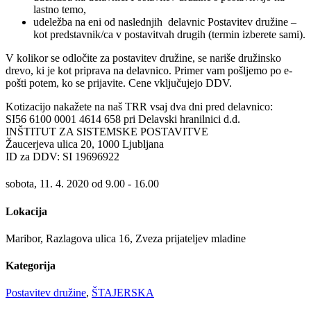
lastno temo,
udeležba na eni od naslednjih delavnic Postavitev družine –
kot predstavnik/ca v postavitvah drugih (termin izberete sami).
V kolikor se odločite za postavitev družine, se nariše družinsko
drevo, ki je kot priprava na delavnico. Primer vam pošljemo po e-
pošti potem, ko se prijavite. Cene vključujejo DDV.
Kotizacijo nakažete na naš TRR vsaj dva dni pred delavnico:
SI56 6100 0001 4614 658 pri Delavski hranilnici d.d.
INŠTITUT ZA SISTEMSKE POSTAVITVE
Žaucerjeva ulica 20, 1000 Ljubljana
ID za DDV: SI 19696922
sobota, 11. 4. 2020 od 9.00 - 16.00
Lokacija
Maribor, Razlagova ulica 16, Zveza prijateljev mladine
Kategorija
Postavitev družine
,
ŠTAJERSKA