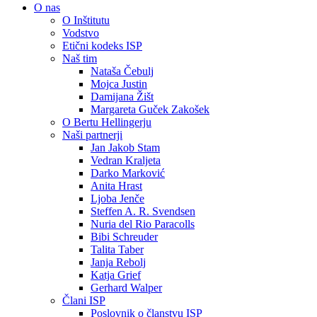
O nas
O Inštitutu
Vodstvo
Etični kodeks ISP
Naš tim
Nataša Čebulj
Mojca Justin
Damijana Žišt
Margareta Guček Zakošek
O Bertu Hellingerju
Naši partnerji
Jan Jakob Stam
Vedran Kraljeta
Darko Marković
Anita Hrast
Ljoba Jenče
Steffen A. R. Svendsen
Nuria del Rio Paracolls
Bibi Schreuder
Talita Taber
Janja Rebolj
Katja Grief
Gerhard Walper
Člani ISP
Poslovnik o članstvu ISP