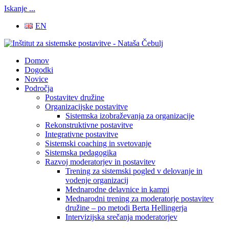
Iskanje ...
EN
Domov
Dogodki
Novice
Področja
Postavitev družine
Organizacijske postavitve
Sistemska izobraževanja za organizacije
Rekonstruktivne postavitve
Integrativne postavitve
Sistemski coaching in svetovanje
Sistemska pedagogika
Razvoj moderatorjev in postavitev
Trening za sistemski pogled v delovanje in
vodenje organizacij
Mednarodne delavnice in kampi
Mednarodni trening za moderatorje postavitev
družine – po metodi Berta Hellingerja
Intervizijska srečanja moderatorjev