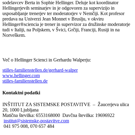
sodelavcev Berta in Sophie Hellinger. Deluje kot koordinator
Hellingerjevih seminarjev in je odgovoren za supervizijo in
usposabljanje trenerjev ter moderatorjev v Nemčiji. Kot profesor
predava na Univerzi Jean Monnet v Bruslju, v okviru
Hellinger®sciencia je trener in supervizor za družinske moderatorje
tudi v Italiji, na Poljskem, v Švici, Grčiji, Franciji, Rusiji in na
Norveškem.
Več o Hellinger Scienci in Gerhardu Walperju:
stilles-familienstellen.de/gerhard-walper
www.hellinger.com
stilles-familienstellen.de
Kontaktni
podatki
INŠTITUT ZA SISTEMSKE POSTAVITVE – Žaucerjeva ulica
20, 1000 Ljubljana
Matična številka: 6553168000 Davčna številka: 19696922
institut@sistemske-postavitve.com
041 975 008, 070 657 484