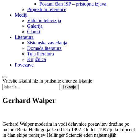
Postani član ISP – pristopna izjava
Projekti in reference
Mediji
Videi in televizija
Galerija
Članki
Literatura
Sistemska zavedanja
Domača literatura
Tuja literatura
Knjižnica
Povezave
Vnesite iskalni niz in pritisnite enter za iskanje
Gerhard
Walper
Gerhard Walper moderira in vodi delavnice postavitev družine po
metodi Berta Hellingerja že od leta 1992. Od leta 1997 je kot docent
in član ekipe trenerjev Hellinger Sciencie eden najtesnejših