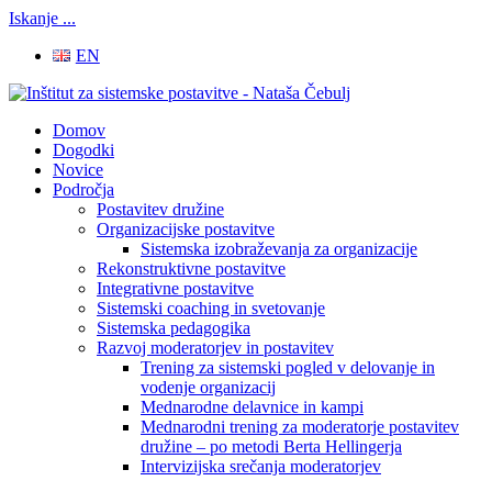
Iskanje ...
EN
Domov
Dogodki
Novice
Področja
Postavitev družine
Organizacijske postavitve
Sistemska izobraževanja za organizacije
Rekonstruktivne postavitve
Integrativne postavitve
Sistemski coaching in svetovanje
Sistemska pedagogika
Razvoj moderatorjev in postavitev
Trening za sistemski pogled v delovanje in
vodenje organizacij
Mednarodne delavnice in kampi
Mednarodni trening za moderatorje postavitev
družine – po metodi Berta Hellingerja
Intervizijska srečanja moderatorjev