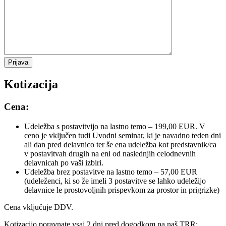
Kotizacija
Cena:
Udeležba s postavitvijo na lastno temo – 199,00 EUR. V
ceno je vključen tudi Uvodni seminar, ki je navadno teden dni
ali dan pred delavnico ter še ena udeležba kot predstavnik/ca
v postavitvah drugih na eni od naslednjih celodnevnih
delavnicah po vaši izbiri.
Udeležba brez postavitve na lastno temo – 57,00 EUR
(udeleženci, ki so že imeli 3 postavitve se lahko udeležijo
delavnice le prostovoljnih prispevkom za prostor in prigrizke)
Cena vključuje DDV.
Kotizacijo poravnate vsaj 2 dni pred dogodkom na naš TRR: