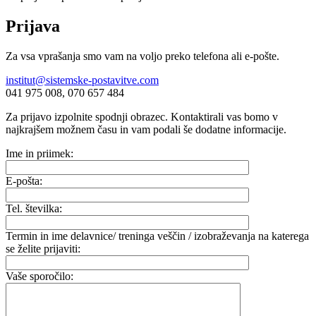
Prijava
Za vsa vprašanja smo vam na voljo preko telefona ali e-pošte.
institut@sistemske-postavitve.com
041 975 008, 070 657 484
Za prijavo izpolnite spodnji obrazec. Kontaktirali vas bomo v
najkrajšem možnem času in vam podali še dodatne informacije.
Ime in priimek:
E-pošta:
Tel. številka:
Termin in ime delavnice/ treninga veščin / izobraževanja na katerega
se želite prijaviti:
Vaše sporočilo: