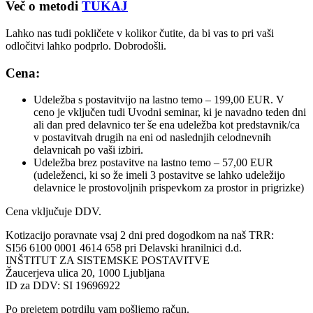
Več o metodi
TUKAJ
Lahko nas tudi pokličete v kolikor čutite, da bi vas to pri vaši
odločitvi lahko podprlo. Dobrodošli.
Cena:
Udeležba s postavitvijo na lastno temo – 199,00 EUR. V
ceno je vključen tudi Uvodni seminar, ki je navadno teden dni
ali dan pred delavnico ter še ena udeležba kot predstavnik/ca
v postavitvah drugih na eni od naslednjih celodnevnih
delavnicah po vaši izbiri.
Udeležba brez postavitve na lastno temo – 57,00 EUR
(udeleženci, ki so že imeli 3 postavitve se lahko udeležijo
delavnice le prostovoljnih prispevkom za prostor in prigrizke)
Cena vključuje DDV.
Kotizacijo poravnate vsaj 2 dni pred dogodkom na naš TRR:
SI56 6100 0001 4614 658 pri Delavski hranilnici d.d.
INŠTITUT ZA SISTEMSKE POSTAVITVE
Žaucerjeva ulica 20, 1000 Ljubljana
ID za DDV: SI 19696922
Po prejetem potrdilu vam pošljemo račun.