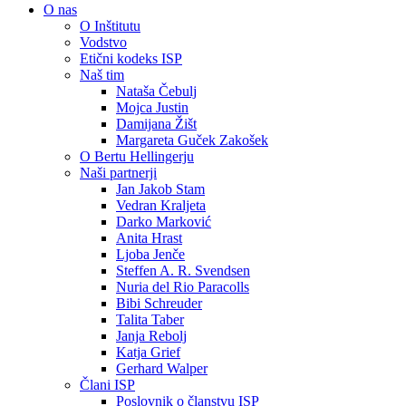
O nas
O Inštitutu
Vodstvo
Etični kodeks ISP
Naš tim
Nataša Čebulj
Mojca Justin
Damijana Žišt
Margareta Guček Zakošek
O Bertu Hellingerju
Naši partnerji
Jan Jakob Stam
Vedran Kraljeta
Darko Marković
Anita Hrast
Ljoba Jenče
Steffen A. R. Svendsen
Nuria del Rio Paracolls
Bibi Schreuder
Talita Taber
Janja Rebolj
Katja Grief
Gerhard Walper
Člani ISP
Poslovnik o članstvu ISP