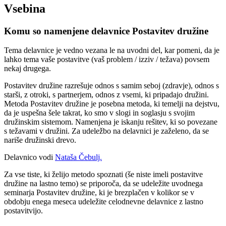
Vsebina
Komu so namenjene delavnice Postavitev družine
Tema delavnice je vedno vezana le na uvodni del, kar pomeni, da je
lahko tema vaše postavitve (vaš problem / izziv / težava) povsem
nekaj drugega.
Postavitev družine razrešuje odnos s samim seboj (zdravje), odnos s
starši, z otroki, s partnerjem, odnos z vsemi, ki pripadajo družini.
Metoda Postavitev družine je posebna metoda, ki temelji na dejstvu,
da je uspešna šele takrat, ko smo v slogi in soglasju s svojim
družinskim sistemom. Namenjena je iskanju rešitev, ki so povezane
s težavami v družini. Za udeležbo na delavnici je zaželeno, da se
nariše družinski drevo.
Delavnico vodi
Nataša Čebulj.
Za vse tiste, ki želijo metodo spoznati (še niste imeli postavitve
družine na lastno temo) se priporoča, da se udeležite uvodnega
seminarja Postavitev družine, ki je brezplačen v kolikor se v
obdobju enega meseca udeležite celodnevne delavnice z lastno
postavitvijo.