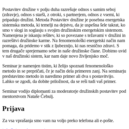
Postavitev družine v polju duha razrešuje odnos s samim seboj
(zdravje), odnos s starši, z otroki, s partnerjem, odnos z vsemi, ki
pripadajo družini. Metoda Postavitev družine je posebna energetska
sistemska metoda, ki temelji na dejstvu, da je uspešna šele takrat, ko
smo v slogi in soglasju s svojim družinskim energetskim sistemom.
Namenjena je iskanju rešitev, ki so povezane s težavami v družini in
razrešitvi družinske karme. Na fenomenološki energetski način nam
pomaga, da pridemo v stik z ljubeznijo, ki nas resnično zdravi. S
tem drugače sprejemamo sebe in naše družinske člane. Dobimo uvid
v naš družinski sistem, kar nam daje novo življenjsko moč.
Seminar je namenjen tistim, ki želijo spoznati fenomenološko
metodo in se prepričati, če je način dela primeren zanj. Na seminarju
predstavimo metodo in naredimo primer ali dva s postavitvijo.
Lahko se zgodi, da dobite priložnost, da se reši tudi vaš primer.
Seminar vodijo diplomanti za moderatorje družinskih postavitev pod
mentorstvom Nataše Čebulj.
Prijava
Za vsa vprašanja smo vam na voljo preko telefona ali e-pošte.