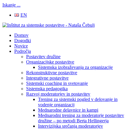
Iskanje ...
EN
Domov
Dogodki
Novice
Področja
Postavitev družine
Organizacijske postavitve
Sistemska izobraževanja za organizacije
Rekonstruktivne postavitve
Integrativne postavitve
Sistemski coaching in svetovanje
Sistemska pedagogika
Razvoj moderatorjev in postavitev
Trening za sistemski pogled v delovanje in
vodenje organizacij
Mednarodne delavnice in kampi
Mednarodni trening za moderatorje postavitev
družine – po metodi Berta Hellingerja
Intervizijska srečanja moderatorjev