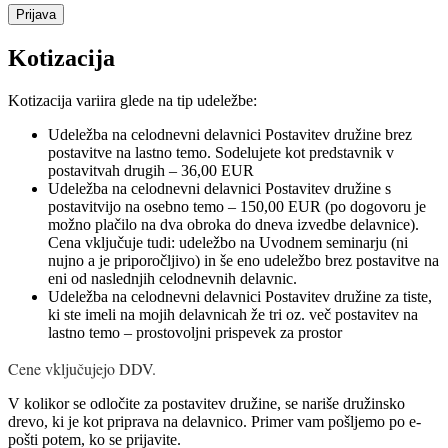
Kotizacija
Kotizacija variira glede na tip udeležbe:
Udeležba na celodnevni delavnici Postavitev družine brez
postavitve na lastno temo. Sodelujete kot predstavnik v
postavitvah drugih – 36,00 EUR
Udeležba na celodnevni delavnici Postavitev družine s
postavitvijo na osebno temo – 150,00 EUR (po dogovoru je
možno plačilo na dva obroka do dneva izvedbe delavnice).
Cena vključuje tudi: udeležbo na Uvodnem seminarju (ni
nujno a je priporočljivo) in še eno udeležbo brez postavitve na
eni od naslednjih celodnevnih delavnic.
Udeležba na celodnevni delavnici Postavitev družine za tiste,
ki ste imeli na mojih delavnicah že tri oz. več postavitev na
lastno temo – prostovoljni prispevek za prostor
Cene vključujejo DDV.
V kolikor se odločite za postavitev družine, se nariše družinsko
drevo, ki je kot priprava na delavnico. Primer vam pošljemo po e-
pošti potem, ko se prijavite.