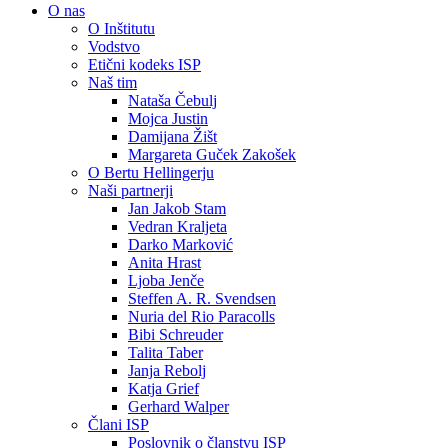
O nas
O Inštitutu
Vodstvo
Etični kodeks ISP
Naš tim
Nataša Čebulj
Mojca Justin
Damijana Žišt
Margareta Guček Zakošek
O Bertu Hellingerju
Naši partnerji
Jan Jakob Stam
Vedran Kraljeta
Darko Marković
Anita Hrast
Ljoba Jenče
Steffen A. R. Svendsen
Nuria del Rio Paracolls
Bibi Schreuder
Talita Taber
Janja Rebolj
Katja Grief
Gerhard Walper
Člani ISP
Poslovnik o članstvu ISP