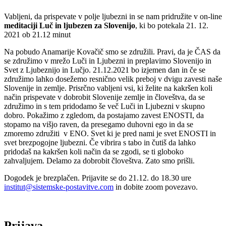
Vabljeni, da prispevate v polje ljubezni in se nam pridružite v on-line
meditaciji Luč in ljubezen za Slovenijo
, ki bo potekala 21. 12.
2021 ob 21.12 minut
Na pobudo Anamarije Kovačič smo se združili. Pravi, da je ČAS da
se združimo v mrežo Luči in Ljubezni in preplavimo Slovenijo in
Svet z Ljubeznijo in Lučjo. 21.12.2021 bo izjemen dan in če se
združimo lahko dosežemo resnično velik preboj v dvigu zavesti naše
Slovenije in zemlje. Prisrčno vabljeni vsi, ki želite na kakršen koli
način prispevate v dobrobit Slovenije zemlje in človeštva, da se
združimo in s tem pridodamo še več Luči in Ljubezni v skupno
dobro. Pokažimo z zgledom, da postajamo zavest ENOSTI, da
stopamo na višjo raven, da presegamo duhovni ego in da se
zmoremo združiti v ENO. Svet ki je pred nami je svet ENOSTI in
svet brezpogojne ljubezni. Če vibrira s tabo in čutiš da lahko
pridodaš na kakršen koli način da se zgodi, se ti globoko
zahvaljujem. Delamo za dobrobit človeštva. Zato smo prišli.
Dogodek je brezplačen. Prijavite se do 21.12. do 18.30 ure
institut@sistemske-postavitve.
com
in dobite zoom povezavo.
Prijava