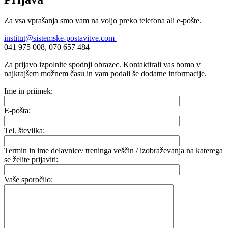
Za vsa vprašanja smo vam na voljo preko telefona ali e-pošte.
institut@sistemske-postavitve.com
041 975 008, 070 657 484
Za prijavo izpolnite spodnji obrazec. Kontaktirali vas bomo v
najkrajšem možnem času in vam podali še dodatne informacije.
Ime in priimek:
E-pošta:
Tel. številka:
Termin in ime delavnice/ treninga veščin / izobraževanja na katerega
se želite prijaviti:
Vaše sporočilo: