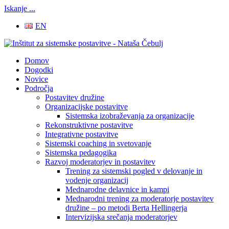
Iskanje ...
EN
Domov
Dogodki
Novice
Področja
Postavitev družine
Organizacijske postavitve
Sistemska izobraževanja za organizacije
Rekonstruktivne postavitve
Integrativne postavitve
Sistemski coaching in svetovanje
Sistemska pedagogika
Razvoj moderatorjev in postavitev
Trening za sistemski pogled v delovanje in
vodenje organizacij
Mednarodne delavnice in kampi
Mednarodni trening za moderatorje postavitev
družine – po metodi Berta Hellingerja
Intervizijska srečanja moderatorjev