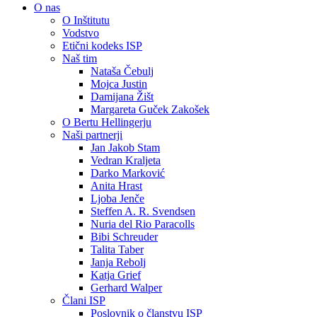
O nas
O Inštitutu
Vodstvo
Etični kodeks ISP
Naš tim
Nataša Čebulj
Mojca Justin
Damijana Žišt
Margareta Guček Zakošek
O Bertu Hellingerju
Naši partnerji
Jan Jakob Stam
Vedran Kraljeta
Darko Marković
Anita Hrast
Ljoba Jenče
Steffen A. R. Svendsen
Nuria del Rio Paracolls
Bibi Schreuder
Talita Taber
Janja Rebolj
Katja Grief
Gerhard Walper
Člani ISP
Poslovnik o članstvu ISP