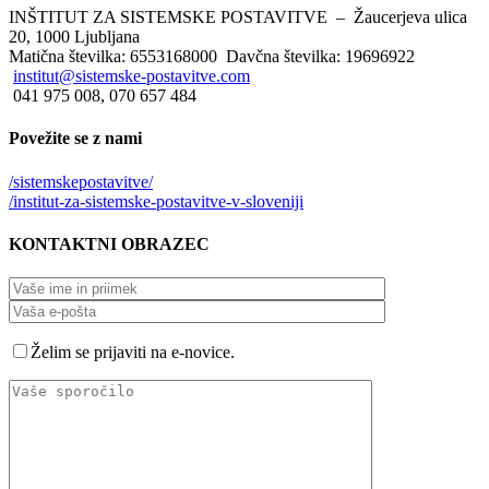
INŠTITUT ZA SISTEMSKE POSTAVITVE – Žaucerjeva ulica
20, 1000 Ljubljana
Matična številka: 6553168000 Davčna številka: 19696922
institut@sistemske-postavitve.com
041 975 008, 070 657 484
Povežite
se z nami
/sistemskepostavitve/
/institut-za-sistemske-postavitve-v-sloveniji
KONTAKTNI
OBRAZEC
Želim se prijaviti na e-novice.