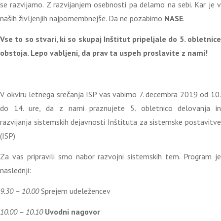
se razvijamo. Z razvijanjem osebnosti pa delamo na sebi. Kar je v
naših življenjih najpomembnejše. Da ne pozabimo
NASE
.
Vse to so stvari, ki so skupaj Inštitut pripeljale do 5. obletnice
obstoja. Lepo vabljeni, da prav ta uspeh proslavite z nami!
V okviru letnega srečanja ISP vas vabimo 7. decembra 2019 od 10.
do 14. ure, da z nami praznujete 5. obletnico delovanja in
razvijanja sistemskih dejavnosti Inštituta za sistemske postavitve
(ISP)
Za vas pripravili smo nabor razvojni sistemskih tem. Program je
naslednji:
9.30 – 10.00
Sprejem udeležencev
10.00 – 10.10
Uvodni nagovor