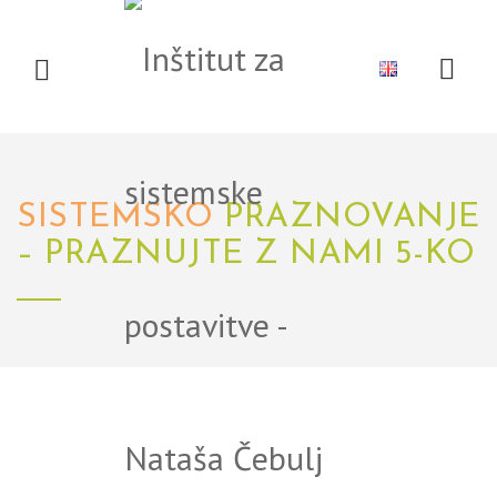
DOMOV
O NAS
MEDIJI
DOGODKI
LITERATURA
SISTEMSKO
PRAZNOVANJE
– PRAZNUJTE Z NAMI 5-KO
NOVICE
POVEZAVE
PODROČJA