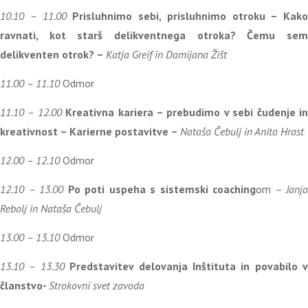
10.10 – 11.00
Prisluhnimo sebi, prisluhnimo otroku – Kako
ravnati, kot starš delikventnega otroka? Čemu sem
delikventen otrok? –
Katja Greif in Damijana Žišt
11.00 – 11.10
Odmor
11.10 – 12.00
Kreativna kariera – prebudimo v sebi čudenje i
kreativnost – Karierne postavitve –
Nataša Čebulj in Anita Hrast
12.00 – 12.10
Odmor
12.10 – 13.00
Po poti uspeha s sistemski coaching
om –
Janja
Rebolj in Nataša Čebulj
13.00 – 13.10
Odmor
13.10 – 13.30
Predstavitev delovanja Inštituta in povabilo v
članstvo-
Strokovni svet zavoda