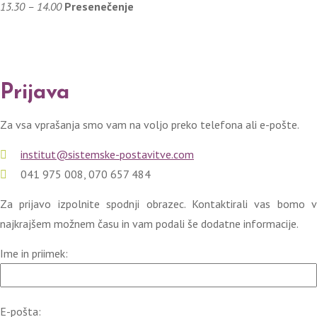
13.30 – 14.00
Presenečenje
Prijava
Za vsa vprašanja smo vam na voljo preko telefona ali e-pošte.
institut@sistemske-postavitve.com
041 975 008, 070 657 484
Za prijavo izpolnite spodnji obrazec. Kontaktirali vas bomo v
najkrajšem možnem času in vam podali še dodatne informacije.
Ime in priimek:
E-pošta: