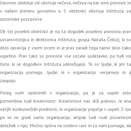
časovno obdobje od obstoja nečesa, nečesa na kar smo ponosni. In
v našem primeru govorimo o 5. obletnici obstoja Inštituta za
sistemske postavitve.
Ob tej posebni obletnici je na ta dogodek posebno ponosna prav
ustanoviteljica in direktorica Inštituta, gospa Nataša Čebulj, ki to
delo opravlja z vsem srcem in je prav zaradi tega njeno delo tako
uspešno. Prav tako so ponosne vse ostale sodelavke, pa tudi vsi
tiste, ki se dogodkov Inštituta udeležujejo. To so ljudje, ki jim ta
organizacija pomaga, ljudje, ki v organizacijo verjamejo in ji
zaupajo.
Poleg vseh vpletenih v organizacijo, pa je za uspeh zelo
pomembna tudi kreativnost. Kreativnost nas drži pokonci. Je ena
večjih konkurenčnih prednosti, ki organizacije popelje v uspeh. Z njo
pa se ne gradi samo organizacija, ampak tudi vsak posamezni
deležnik v njej. Močno vpliva na osebno rast in ta nam pomaga, da