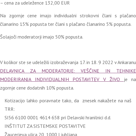
– cena za udeležence 132,00 EUR
Na zgornje cene imajo individualni strokovni člani s plačano
članarino 15% popusta ter člani s plačano članarino 5% popusta.
Šolajoči moderatorji imajo 50% popusta.
V kolikor ste se udeležili izobraževanja 17. in 18. 9 2022 v Ankaranu
DELAVNICA
ZA MODERATORJE: VEŠČINE IN TEHNIKE
MODERIRANJA INDIVIDUALNIH POSTAVITEV V ŽIVO
je na
zgornje cene dodatnih 10% popusta.
Kotizacijo lahko poravnate tako, da znesek nakažete na naš
TRR:
SI56 6100 0001 4614 658 pri Delavski hranilnici d.d.
INŠTITUT ZA SISTEMSKE POSTAVITVE
Žaucerjeva ulica 20, 1000 Ljubljana