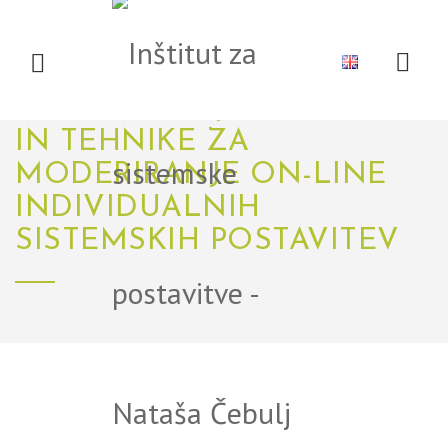
DOMOV
O NAS
MEDIJI
DELAVNICA
ZA
MODERATORJE: VEŠČINE
IN TEHNIKE ZA
MODERIRANJE ON-LINE
DOGODKI
LITERATURA
INDIVIDUALNIH
SISTEMSKIH POSTAVITEV
NOVICE
POVEZAVE
PODROČJA