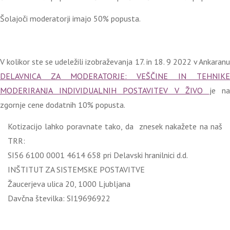
Šolajoči moderatorji imajo 50% popusta.
V kolikor ste se udeležili izobraževanja 17. in 18. 9 2022 v Ankaranu
DELAVNICA
ZA MODERATORJE: VEŠČINE IN TEHNIKE
MODERIRANJA INDIVIDUALNIH POSTAVITEV V ŽIVO
je na
zgornje cene dodatnih 10% popusta.
Kotizacijo lahko poravnate tako, da znesek nakažete na naš
TRR:
SI56 6100 0001 4614 658 pri Delavski hranilnici d.d.
INŠTITUT ZA SISTEMSKE POSTAVITVE
Žaucerjeva ulica 20, 1000 Ljubljana
Davčna številka: SI19696922