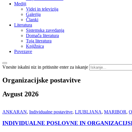
Mediji
Videi in televizija
Galerija
Članki
Literatura
Sistemska zavedanja
Domača literatura
Tuja literatura
Knjižnica
Povezave
Vnesite iskalni niz in pritisnite enter za iskanje
Organizacijske
postavitve
Avgust 2026
ANKARAN
,
Individualne postavitve
,
LJUBLJANA
,
MARIBOR
,
O
INDIVIDUALNE POSLOVNE IN ORGANIZACIJS