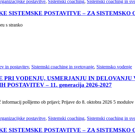
rganizacijske postavitve
,
Sistemski coaching
,
Sistemski coaching in sv
KE SISTEMSKE POSTAVITVE – ZA SISTEMSKO
oru s stranko
v in postavitev
,
Sistemski coaching in svetovanje
,
Sistemsko vodenje
 PRI VODENJU, USMERJANJU IN DELOVANJU
STAVITEV – 11. generacija 2026-2027
 informacij pošljemo ob prijavi; Prijave do 8. oktobra 2026 5 modulov 
rganizacijske postavitve
,
Sistemski coaching
,
Sistemski coaching in sv
KE SISTEMSKE POSTAVITVE – ZA SISTEMSKO