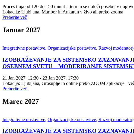
Proces traja od 120 do 150 minut - termin se določi posebej v dogov
Lokacija: Ljubljana, Maribor in Ankaran v živo ali preko zooma
Preberite več
Januar 2027
Integrativne postavitve
,
Organizacijske postavitve
,
Razvoj moderatorje
IZOBRAŽEVANJE ZA SISTEMSKO ZAZNAVANJE
OSEBNEM SVETU – MODERIRANJE SISTEMSKIH PO
21 Jan 2027
, 12:30
- 23 Jan 2027
, 17:30
Lokacija: Ljubljana, Grosuplje in online preko ZOOM aplikacije - več
Preberite več
Marec 2027
Integrativne postavitve
,
Organizacijske postavitve
,
Razvoj moderatorje
IZOBRAŽEVANJE ZA SISTEMSKO ZAZNAVANJE