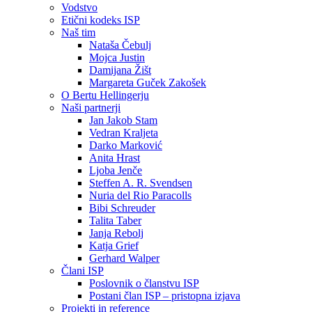
Vodstvo
Etični kodeks ISP
Naš tim
Nataša Čebulj
Mojca Justin
Damijana Žišt
Margareta Guček Zakošek
O Bertu Hellingerju
Naši partnerji
Jan Jakob Stam
Vedran Kraljeta
Darko Marković
Anita Hrast
Ljoba Jenče
Steffen A. R. Svendsen
Nuria del Rio Paracolls
Bibi Schreuder
Talita Taber
Janja Rebolj
Katja Grief
Gerhard Walper
Člani ISP
Poslovnik o članstvu ISP
Postani član ISP – pristopna izjava
Projekti in reference