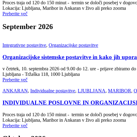
Proces traja od 120 do 150 minut - termin se določi posebej v dogov
Lokacija: Ljubljana, Maribor in Ankaran v živo ali preko zooma
Preberite več
September 2026
Integrativne postavitve
,
Organizacijske postavitve
Organizacijske sistemske postavitve in kako jih uporab
v četrtek, 10. septembra 2026 od 9.00 do 12. ure - prijave zbiramo d
Ljubljana - Tržaška 118, 1000 Ljubljana
Preberite več
ANKARAN
,
Individualne postavitve
,
LJUBLJANA
,
MARIBOR
,
O
INDIVIDUALNE POSLOVNE IN ORGANIZACIJS
Proces traja od 120 do 150 minut - termin se določi posebej v dogov
Lokacija: Ljubljana, Maribor in Ankaran v živo ali preko zooma
Preberite več