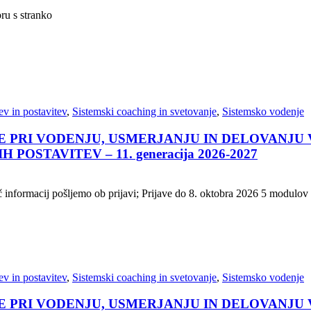
oru s stranko
v in postavitev
,
Sistemski coaching in svetovanje
,
Sistemsko vodenje
 PRI VODENJU, USMERJANJU IN DELOVANJU
STAVITEV – 11. generacija 2026-2027
 informacij pošljemo ob prijavi; Prijave do 8. oktobra 2026 5 modulov 
v in postavitev
,
Sistemski coaching in svetovanje
,
Sistemsko vodenje
 PRI VODENJU, USMERJANJU IN DELOVANJU