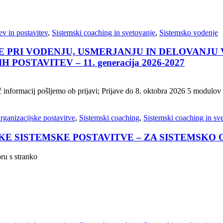
v in postavitev
,
Sistemski coaching in svetovanje
,
Sistemsko vodenje
 PRI VODENJU, USMERJANJU IN DELOVANJU
STAVITEV – 11. generacija 2026-2027
 informacij pošljemo ob prijavi; Prijave do 8. oktobra 2026 5 modulov 
rganizacijske postavitve
,
Sistemski coaching
,
Sistemski coaching in sv
KE SISTEMSKE POSTAVITVE – ZA SISTEMSKO
oru s stranko