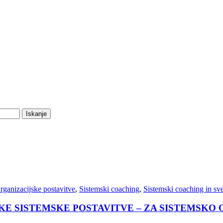
rganizacijske postavitve
,
Sistemski coaching
,
Sistemski coaching in sv
KE SISTEMSKE POSTAVITVE – ZA SISTEMSKO