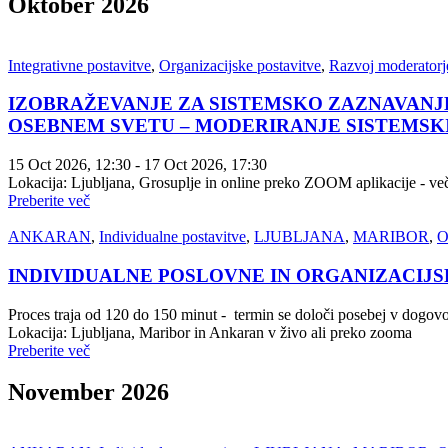
Oktober 2026
Integrativne postavitve
,
Organizacijske postavitve
,
Razvoj moderatorje
IZOBRAŽEVANJE ZA SISTEMSKO ZAZNAVANJE
OSEBNEM SVETU – MODERIRANJE SISTEMSKIH PO
15 Oct 2026
, 12:30
- 17 Oct 2026
, 17:30
Lokacija: Ljubljana, Grosuplje in online preko ZOOM aplikacije - več
Preberite več
ANKARAN
,
Individualne postavitve
,
LJUBLJANA
,
MARIBOR
,
O
INDIVIDUALNE POSLOVNE IN ORGANIZACIJS
Proces traja od 120 do 150 minut - termin se določi posebej v dogov
Lokacija: Ljubljana, Maribor in Ankaran v živo ali preko zooma
Preberite več
November 2026