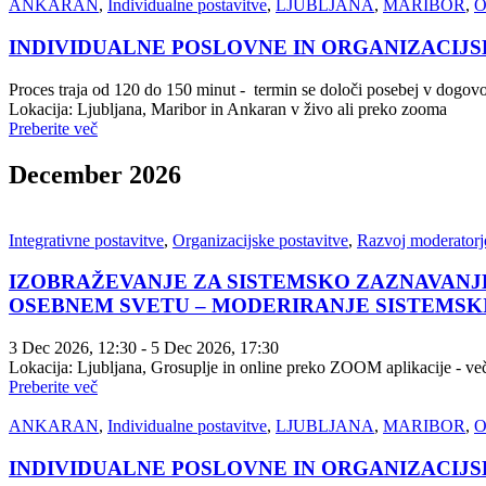
ANKARAN
,
Individualne postavitve
,
LJUBLJANA
,
MARIBOR
,
O
INDIVIDUALNE POSLOVNE IN ORGANIZACIJS
Proces traja od 120 do 150 minut - termin se določi posebej v dogov
Lokacija: Ljubljana, Maribor in Ankaran v živo ali preko zooma
Preberite več
December 2026
Integrativne postavitve
,
Organizacijske postavitve
,
Razvoj moderatorje
IZOBRAŽEVANJE ZA SISTEMSKO ZAZNAVANJE
OSEBNEM SVETU – MODERIRANJE SISTEMSKIH PO
3 Dec 2026
, 12:30
- 5 Dec 2026
, 17:30
Lokacija: Ljubljana, Grosuplje in online preko ZOOM aplikacije - več
Preberite več
ANKARAN
,
Individualne postavitve
,
LJUBLJANA
,
MARIBOR
,
O
INDIVIDUALNE POSLOVNE IN ORGANIZACIJS