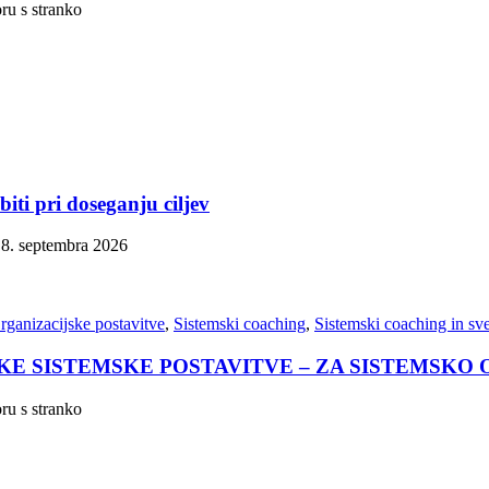
oru s stranko
iti pri doseganju ciljev
o 8. septembra 2026
rganizacijske postavitve
,
Sistemski coaching
,
Sistemski coaching in sv
KE SISTEMSKE POSTAVITVE – ZA SISTEMSKO
oru s stranko