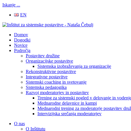
Iskanje ...
EN
Domov
Dogodki
Novice
Področja
Postavitev družine
Organizacijske postavitve
Sistemska izobraževanja za organizacije
Rekonstruktivne postavitve
Integrativne postavitve
Sistemski coaching in svetovanje
Sistemska pedagogika
Razvoj moderatorjev in postavitev
Trening za sistemski pogled v delovanje in vodenje
Mednarodne delavnice in kampi
Mednarodni trening za moderatorje postavitev druž
Intervizijska srečanja moderatorjev
O nas
O Inštitutu