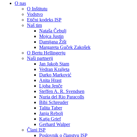
O nas
O Inštitutu
Vodstvo
Etični kodeks ISP
Naš tim
Nataša Čebulj
Mojca Justin
Damijana Žišt
Margareta Guček Zakošek
O Bertu Hellingerju
Naši partnerji
Jan Jakob Stam
Vedran Kraljeta
Darko Marković
Anita Hrast
Ljoba Jenče
Steffen A. R. Svendsen
Nuria del Rio Paracolls
Bibi Schreuder
Talita Taber
Janja Rebolj
Katja Grief
Gerhard Walper
Člani ISP
Poslovnik o članstvu ISP