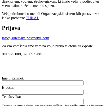
direktorjem, vodjem, strokovnjakom, ki imajo vpliv v podjetju ter
vsem tistim, ki želite metodo spoznati.
Več podrobnosti o metodi Organizacijskih sistemskih postavitev si
lahko preberete
TUKAJ.
Prijava
info@sistemske.postavitve.com
Za vsa vprašanja smo vam na voljo preko telefona ali e-pošte.
041 975 008, 070 657 484
Ime in priimek:
E-pošta:
Tel. številka:
Termin in ime delavnice/ treninga veščin / izobraževanja na katerega