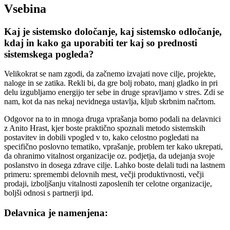
Vsebina
Kaj je sistemsko določanje, kaj sistemsko odločanje,
kdaj in kako ga uporabiti ter kaj so prednosti
sistemskega pogleda?
Velikokrat se nam zgodi, da začnemo izvajati nove cilje, projekte,
naloge in se zatika. Rekli bi, da gre bolj robato, manj gladko in pri
delu izgubljamo energijo ter sebe in druge spravljamo v stres. Zdi se
nam, kot da nas nekaj nevidnega ustavlja, kljub skrbnim načrtom.
Odgovor na to in mnoga druga vprašanja bomo podali na delavnici
z Anito Hrast, kjer boste praktično spoznali metodo sistemskih
postavitev in dobili vpogled v to, kako celostno pogledati na
specifično poslovno tematiko, vprašanje, problem ter kako ukrepati,
da ohranimo vitalnost organizacije oz. podjetja, da udejanja svoje
poslanstvo in dosega zdrave cilje. Lahko boste delali tudi na lastnem
primeru: spremembi delovnih mest, večji produktivnosti, večji
prodaji, izboljšanju vitalnosti zaposlenih ter celotne organizacije,
boljši odnosi s partnerji ipd.
Delavnica je namenjena: