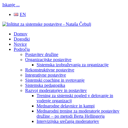
Iskanje ...
EN
Domov
Dogodki
Novice
Področja
Postavitev družine
Organizacijske postavitve
Sistemska izobraževanja za organizacije
Rekonstruktivne postavitve
Integrativne postavitve
Sistemski coaching in svetovanje
Sistemska pedagogika
Razvoj moderatorjev in postavitev
Trening za sistemski pogled v delovanje in
vodenje organizacij
Mednarodne delavnice in kampi
Mednarodni trening za moderatorje postavitev
družine – po metodi Berta Hellingerja
Intervizijska srečanja moderatorjev