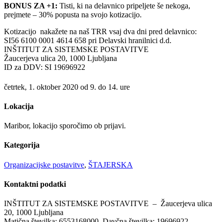
BONUS ZA +1:
Tisti, ki na delavnico pripeljete še nekoga,
prejmete – 30% popusta na svojo kotizacijo.
Kotizacijo nakažete na naš TRR vsaj dva dni pred delavnico:
SI56 6100 0001 4614 658 pri Delavski hranilnici d.d.
INŠTITUT ZA SISTEMSKE POSTAVITVE
Žaucerjeva ulica 20, 1000 Ljubljana
ID za DDV: SI 19696922
četrtek, 1. oktober 2020 od 9. do 14. ure
Lokacija
Maribor, lokacijo sporočimo ob prijavi.
Kategorija
Organizacijske postavitve
,
ŠTAJERSKA
Kontaktni
podatki
INŠTITUT ZA SISTEMSKE POSTAVITVE – Žaucerjeva ulica
20, 1000 Ljubljana
Matična številka: 6553168000 Davčna številka: 19696922