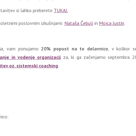
tavitev si lahko preberete
TUKAJ.
lgoletnimi poslovnim izkušnjami:
Nataša Čebulj
in
Mojca Justin
.
nanja, vam ponujamo
20% popust na to delavnico
, v kolikor s
nje in vodenje organizacij
za, ki ga začenjamo septembra 20
tev oz. sistemski coaching
.
nico: