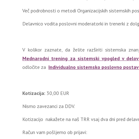
Več podrobnosti o metodi Organizacijskih sistemskih pos
Delavnico vodita poslovni moderatorki in trenerki z do
V kolikor zaznate, da želite razširiti sistemska z
Mednarodni trening za sistemski vpogled v delova
odločite za
Individualno sistemsko poslovno postavi
Kotizacija:
30,00 EUR
Nismo zavezanci za DDV.
Kotizacijo nakažete na naš TRR vsaj dva dni pred delav
Račun vam pošljemo ob prijavi: