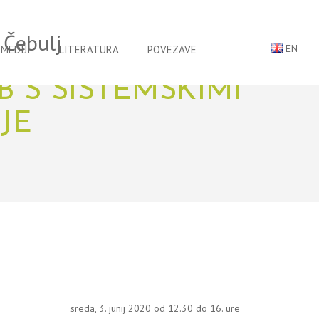
EN
MEDIJI
LITERATURA
POVEZAVE
DEMIJI:
 S SISTEMSKIMI
JE
sreda, 3. junij 2020 od 12.30 do 16. ure