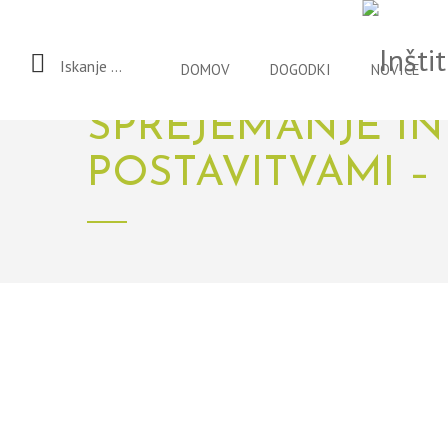
Iskanje ...
DOMOV
DOGODKI
NOVICE
POTENCIALI
IN V
SPREJEMANJE IN
POSTAVITVAMI –