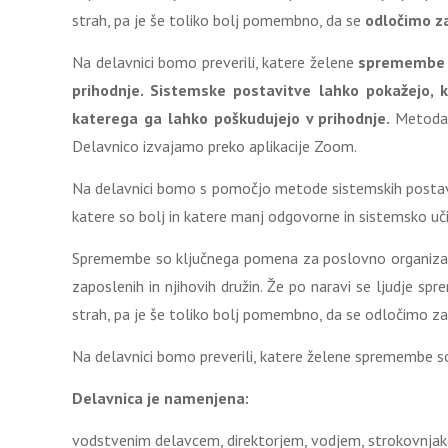
strah, pa je še toliko bolj pomembno, da se
odločimo z
Na delavnici bomo preverili, katere želene
spremembe in
prihodnje. Sistemske postavitve lahko pokažejo, k
katerega ga lahko poškudujejo v prihodnje.
Metoda 
Delavnico izvajamo preko aplikacije Zoom.
Na delavnici bomo s pomočjo metode sistemskih postavite
katere so bolj in katere manj odgovorne in sistemsko uč
Spremembe so ključnega pomena za poslovno organizacijo
zaposlenih in njihovih družin. Že po naravi se ljudje 
strah, pa je še toliko bolj pomembno, da se odločimo za
Na delavnici bomo preverili, katere želene spremembe so 
Delavnica je namenjena:
vodstvenim delavcem, direktorjem, vodjem, strokovnjakom