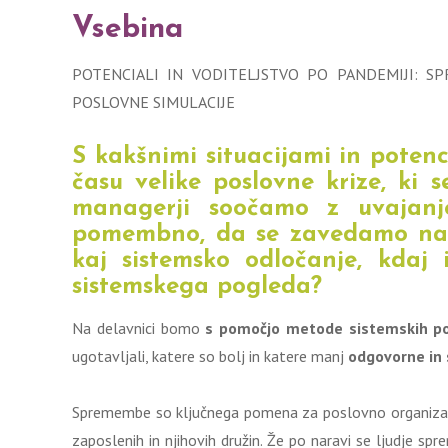
Vsebina
POTENCIALI IN VODITELJSTVO PO PANDEMIJI: S
POSLOVNE SIMULACIJE
S kakšnimi situacijami in potenc
času velike poslovne krize, ki 
managerji soočamo z uvajan
pomembno, da se zavedamo naše
kaj sistemsko odločanje, kdaj
sistemskega pogleda?
Na delavnici bomo
s pomočjo metode sistemskih po
ugotavljali, katere so bolj in katere manj
odgovorne in 
Spremembe so ključnega pomena za poslovno organizacijo
zaposlenih in njihovih družin. Že po naravi se ljudje 