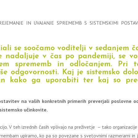
PREJEMANJE IN UVAJANJE SPREMEMB S SISTEMSKIMI POSTAV
iali se soočamo voditelji v sedanjem č
se nadaljuje v čas po pandemiji, se vo
jem sprememb in odločanjem. Pri t
 odgovornosti. Kaj je sistemsko dolo
 in kako ga uporabiti ter kaj so pre
stavitev
na vaših konkretnih primerih preverjali poslovne od
sistemsko učinkovite.
. V teh izrednih časih vplivajo na preživetje – tako organizacije 
spremembam upiramo, ko pa so povezane s svetovnimi razmerami in j