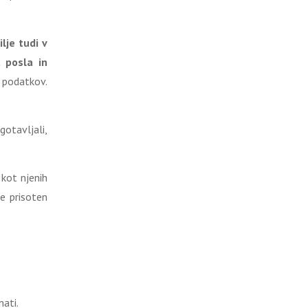
lje tudi v
 posla in
 podatkov.
gotavljali,
kot njenih
e prisoten
ati.