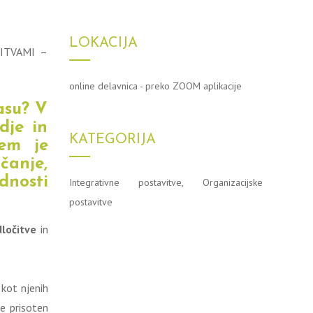
LOKACIJA
ITVAMI –
online delavnica - preko ZOOM aplikacije
asu? V
dje in
KATEGORIJA
em je
čanje,
dnosti
Integrativne postavitve
,
Organizacijske
postavitve
ločitve
in
kot njenih
e prisoten