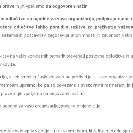
a prave
in jih vpeljemo
na odgovoren način
.
 odločitve so ugodne za vašo organizacijo, podpirajo njene ci
atere odločitve lahko ponudijo rešitve za preživetje vašega
sistemskih postavitev zagotavlja anonimnost in zaupnost vaših
v na vaših konkretnih primerih preverjali poslovne odločitve in u
inkovite.
, v teh izrednih časih vplivajo na preživetje – tako organizacije 
spremembam upiramo, ko pa so povezane s svetovnimi razmerami in j
 prave in jih vpeljemo na odgovoren način.
ugodne za vašo organizacijo, podpirajo njene cilje.
, ki imajo vpliv v podjetju ter vsem tistim, ki želite metodo spozn