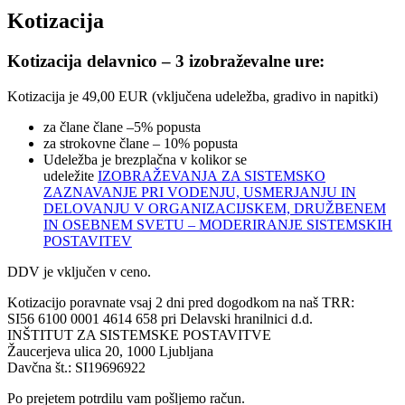
Kotizacija
Kotizacija delavnico – 3 izobraževalne ure:
Kotizacija je 49,00 EUR (vključena udeležba, gradivo in napitki)
za člane člane –5% popusta
za strokovne člane – 10% popusta
Udeležba je brezplačna v kolikor se
udeležite
IZOBRAŽEVANJA
ZA SISTEMSKO
ZAZNAVANJE PRI VODENJU, USMERJANJU IN
DELOVANJU V ORGANIZACIJSKEM, DRUŽBENEM
IN OSEBNEM SVETU – MODERIRANJE SISTEMSKIH
POSTAVITEV
DDV je vključen v ceno.
Kotizacijo poravnate vsaj 2 dni pred dogodkom na naš TRR:
SI56 6100 0001 4614 658 pri Delavski hranilnici d.d.
INŠTITUT ZA SISTEMSKE POSTAVITVE
Žaucerjeva ulica 20, 1000 Ljubljana
Davčna št.: SI19696922
Po prejetem potrdilu vam pošljemo račun.