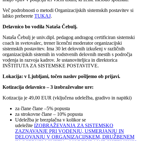
Več podrobnosti o metodi Organizacijskih sistemskih postavitev si
lahko preberete
TUKAJ
.
Delavnico bo vodila Nataša Čebulj.
Nataša Čebulj je univ.dipl. pedagog andragog certificiran sistemski
coach in svetovalec, trener licenčni moderator organizacijski
sistemskih postavitev. Ima 30 let delovnih izkušenj v različnih
organizacijskih sistemih in vodstvenih delovnih mestih s področja
vodenja in razvoja kadrov. Je ustanoviteljica in direktorica
INŠTITUTA ZA SISTEMSKE POSTAVITVE.
Lokacija: v Ljubljani, točen naslov pošljemo ob prijavi.
Kotizacija delavnico – 3 izobraževalne ure:
Kotizacija je 49,00 EUR (vključena udeležba, gradivo in napitki)
za člane člane –5% popusta
za strokovne člane – 10% popusta
Udeležba je brezplačna v kolikor se
udeležite
IZOBRAŽEVANJA
ZA SISTEMSKO
ZAZNAVANJE PRI VODENJU, USMERJANJU IN
DELOVANJU V ORGANIZACIJSKEM, DRUŽBENEM