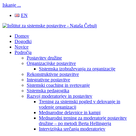
Iskanje ...
EN
Domov
Dogodki
Novice
Področja
Postavitev družine
Organizacijske postavitve
Sistemska izobraževanja za organizacije
Rekonstruktivne postavitve
Integrativne postavitve
Sistemski coaching in svetovanje
Sistemska pedagogika
Razvoj moderatorjev in postavitev
Trening za sistemski pogled v delovanje in
vodenje organizacij
Mednarodne delavnice in kampi
Mednarodni trening za moderatorje postavitev
družine – po metodi Berta Hellingerja
Intervizijska srečanja moderatorjev