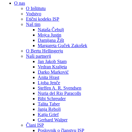
O nas
O Inštitutu
Vodstvo
Etični kodeks ISP
Naš tim
Nataša Čebulj
Mojca Justin
Damijana Žišt
Margareta Guček Zakošek
O Bertu Hellingerju
Naši partnerji
Jan Jakob Stam
Vedran Kraljeta
Darko Marković
Anita Hrast
Ljoba Jenče
Steffen A. R. Svendsen
Nuria del Rio Paracolls
Bibi Schreuder
Talita Taber
Janja Rebolj
Katja Grief
Gerhard Walper
Člani ISP
Poslovnik o članstvu ISP