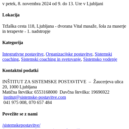
v petek, 8. novembra 2024 od 9. do 13. Ure v Ljubljani
Lokacija
Tržaška cesta 118, Ljubljana - dvorana Vital masaže, šola za maserje
in terapevte - 1. nadstropje
Kategorija
Integrativne postavitve
,
Organizacijske postavitve
,
Sistemski
coaching
,
Sistemski coaching in svetovanje
,
Sistemsko vodenje
Kontaktni
podatki
INŠTITUT ZA SISTEMSKE POSTAVITVE – Žaucerjeva ulica
20, 1000 Ljubljana
Matična številka: 6553168000 Davčna številka: 19696922
institut@sistemske-postavitve.com
041 975 008, 070 657 484
Povežite
se z nami
/sistemskepostavitve/