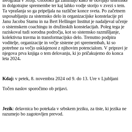
Beograda v Srbiji. Globoko ga zanimajo kako se odvijajo sistemske
in dolgotrajne spremembe ter kaj lahko vodje storijo v zvezi s tem.
Ta vprašanja so ga pripeljala na različne konce sveta. Po začetnem
usposabljanju za sistemsko delo in organizacijske konstelacije pri
Janu Jacobu Stamu in na Bert Hellinger Institut je nadaljeval učenje
o sistemskem coachingu in družinskih konstelacijah. Poleg tega je
raziskoval tudi sorodna področja, kot so sistemsko razmišljanje,
kolektivna travma in transformacijsko delo. Trenutno podpira
voditelje, organizacije in večje sisteme pri spremembah, ki so
potrebne za večjo usklajenost z njihovim potencialom. V pripravi je
njegova prva knjiga o tem delovanju, ki jo pričakujemo do konca
leta 2024
.
Kdaj:
v petek, 8. novembra 2024 od 9. do 13. Ure v Ljubljani
Točen naslov sporočimo ob prijavi.
Jezik
: delavnica bo potekala v srbskem jeziku, za tiste, ki jezika ne
razumejo bo zagotovljen prevod.