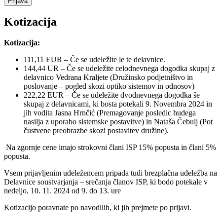
Kotizacija
Kotizacija:
111,11 EUR – Če se udeležite le te delavnice.
144,44 UR – Če se udeležite celodnevnega dogodka skupaj z
delavnico Vedrana Kraljete (Družinsko podjetništvo in
poslovanje – pogled skozi optiko sistemov in odnosov)
222,22 EUR – Če se udeležite dvodnevnega dogodka še
skupaj z delavnicami, ki bosta potekali 9. Novembra 2024 in
jih vodita Jasna Hrnčić (Premagovanje posledic hudega
nasilja z uporabo sistemske postavitve) in Nataša Čebulj (Pot
čustvene preobrazbe skozi postavitev družine).
Na zgornje cene imajo strokovni člani ISP 15% popusta in člani 5%
popusta.
Vsem prijavljenim udeležencem pripada tudi brezplačna udeležba na
Delavnice soustvarjanja – srečanja članov ISP, ki bodo potekale v
nedeljo, 10. 11. 2024 od 9. do 13. ure
Kotizacijo poravnate po navodilih, ki jih prejmete po prijavi.