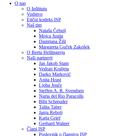
O nas
O Inštitutu
Vodstvo
Etični kodeks ISP
Naš tim
Nataša Čebulj
Mojca Justin
Damijana Žišt
Margareta Guček Zakošek
O Bertu Hellingerju
Naši partnerji
Jan Jakob Stam
Vedran Kraljeta
Darko Marković
Anita Hrast
Ljoba Jenče
Steffen A. R. Svendsen
Nuria del Rio Paracolls
Bibi Schreuder
Talita Taber
Janja Rebolj
Katja Grief
Gerhard Walper
Člani ISP
Poslovnik o članstvu ISP