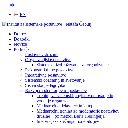
Iskanje ...
EN
Domov
Dogodki
Novice
Področja
Postavitev družine
Organizacijske postavitve
Sistemska izobraževanja za organizacije
Rekonstruktivne postavitve
Integrativne postavitve
Sistemski coaching in svetovanje
Sistemska pedagogika
Razvoj moderatorjev in postavitev
Trening za sistemski pogled v delovanje in
vodenje organizacij
Mednarodne delavnice in kampi
Mednarodni trening za moderatorje postavitev
družine – po metodi Berta Hellingerja
Intervizijska srečanja moderatorjev