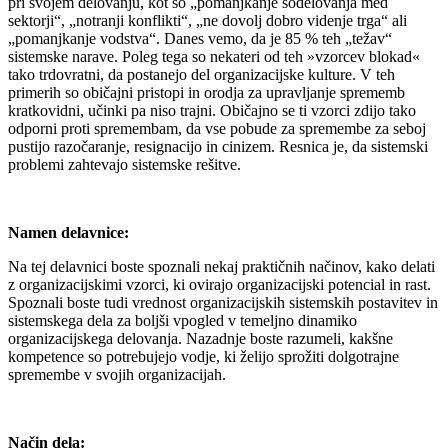
pri svojem delovanju, kot so „pomanjkanje sodelovanja med
sektorji“, „notranji konflikti“, „ne dovolj dobro videnje trga“ ali
„pomanjkanje vodstva“. Danes vemo, da je 85 % teh „težav“
sistemske narave. Poleg tega so nekateri od teh »vzorcev blokad«
tako trdovratni, da postanejo del organizacijske kulture. V teh
primerih so običajni pristopi in orodja za upravljanje sprememb
kratkovidni, učinki pa niso trajni. Običajno se ti vzorci zdijo tako
odporni proti spremembam, da vse pobude za spremembe za seboj
pustijo razočaranje, resignacijo in cinizem. Resnica je, da sistemski
problemi zahtevajo sistemske rešitve.
Namen delavnice:
Na tej delavnici boste spoznali nekaj praktičnih načinov, kako delati
z organizacijskimi vzorci, ki ovirajo organizacijski potencial in rast.
Spoznali boste tudi vrednost organizacijskih sistemskih postavitev in
sistemskega dela za boljši vpogled v temeljno dinamiko
organizacijskega delovanja. Nazadnje boste razumeli, kakšne
kompetence so potrebujejo vodje, ki želijo sprožiti dolgotrajne
spremembe v svojih organizacijah.
Način dela: