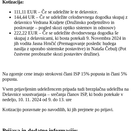
Kotizacija:
111,11 EUR – Če se udeležite le te delavnice.
144,44 UR – Če se udeležite celodnevnega dogodka skupaj z
delavnico Vedrana Kraljete (Družinsko podjetništvo in
poslovanje – pogled skozi optiko sistemov in odnosov)
222,22 EUR – Če se udeležite dvodnevnega dogodka še
skupaj z delavnicami, ki bosta potekali 9. Novembra 2024 in
jih vodita Jasna Hrnčić (Premagovanje posledic hudega
nasilja z uporabo sistemske postavitve) in Nataša Čebulj (Pot
čustvene preobrazbe skozi postavitev družine).
Na zgornje cene imajo strokovni člani ISP 15% popusta in člani 5%
popusta.
Vsem prijavljenim udeležencem pripada tudi brezplačna udeležba na
Delavnice soustvarjanja – srečanja članov ISP, ki bodo potekale v
nedeljo, 10. 11. 2024 od 9. do 13. ure
Kotizacijo poravnate po navodilih, ki jih prejmete po prijavi.
Prijava in dodatne informacije: