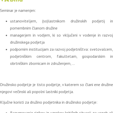
Vsebina
Seminar je namenjen:
ustanoviteljem, (so)lastnikom družinskih podjetij in
pomembnim članom družine
managerjem in vodjem, ki so vključeni v vodenje in razvoj
družinskega podjetja
podpornim institucijam za razvoj podjetništva: svetovalcem,
podjetniškim centrom, fakultetam, gospodarskim in
obrtniškim zbornicam in združenjem, …
Družinsko podjetje je tisto podjetje, v katerem so člani ene družine
njegovi večinski ali popolni lastniki podjetja.
Ključne koristi za družino podjetnika in družinsko podjetje:
Razumevanje rizikov in vzrokov kritičnih situacij za uspeh ali