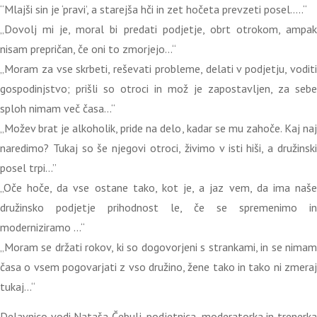
“Mlajši sin je ‘pravi’, a starejša hči in zet hočeta prevzeti posel…..“
„Dovolj mi je, moral bi predati podjetje, obrt otrokom, ampak
nisam prepričan, če oni to zmorjejo…“
„Moram za vse skrbeti, reševati probleme, delati v podjetju, voditi
gospodinjstvo; prišli so otroci in mož je zapostavljen, za sebe
sploh nimam več časa…“
„Možev brat je alkoholik, pride na delo, kadar se mu zahoče. Kaj naj
naredimo? Tukaj so še njegovi otroci, živimo v isti hiši, a družinski
posel trpi…”
„Oče hoče, da vse ostane tako, kot je, a jaz vem, da ima naše
družinsko podjetje prihodnost le, če se spremenimo in
moderniziramo …“
„Moram se držati rokov, ki so dogovorjeni s strankami, in se nimam
časa o vsem pogovarjati z vso družino, žene tako in tako ni zmeraj
tukaj…“
Delavnico vodi Nataša Čebulj, podjetnica, moderatorka in trenerka