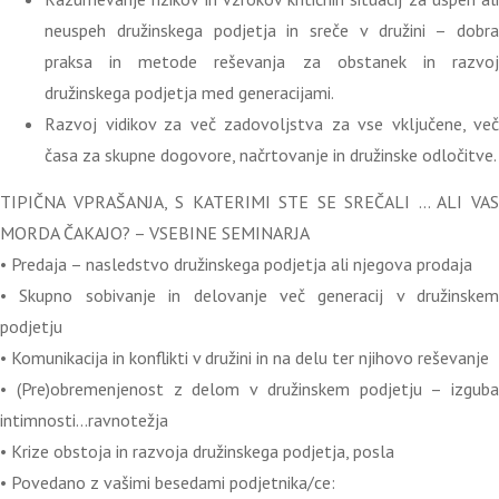
neuspeh družinskega podjetja in sreče v družini – dobra
praksa in metode reševanja za obstanek in razvoj
družinskega podjetja med generacijami.
Razvoj vidikov za več zadovoljstva za vse vključene, več
časa za skupne dogovore, načrtovanje in družinske odločitve.
TIPIČNA VPRAŠANJA, S KATERIMI STE SE SREČALI … ALI VAS
MORDA ČAKAJO? – VSEBINE SEMINARJA
• Predaja – nasledstvo družinskega podjetja ali njegova prodaja
• Skupno sobivanje in delovanje več generacij v družinskem
podjetju
• Komunikacija in konflikti v družini in na delu ter njihovo reševanje
• (Pre)obremenjenost z delom v družinskem podjetju – izguba
intimnosti…ravnotežja
• Krize obstoja in razvoja družinskega podjetja, posla
• Povedano z vašimi besedami podjetnika/ce: