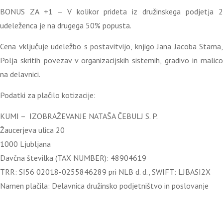
BONUS ZA +1 – V kolikor prideta iz družinskega podjetja 2
udeleženca je na drugega 50% popusta.
Cena vključuje udeležbo s postavitvijo, knjigo Jana Jacoba Stama,
Polja skritih povezav v organizacijskih sistemih, gradivo in malico
na delavnici.
Podatki za plačilo kotizacije:
KUMI – IZOBRAŽEVANJE NATAŠA ČEBULJ S. P.
Žaucerjeva ulica 20
1000 Ljubljana
Davčna številka (TAX NUMBER): 48904619
TRR: SI56 02018-0255846289 pri NLB d. d., SWIFT: LJBASI2X
Namen plačila: Delavnica družinsko podjetništvo in poslovanje