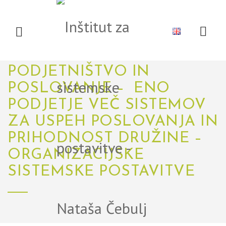
DOMOV
O NAS
MEDIJI
SISTEMSKI
POGLED NA
DRUŽINSKO
PODJETNIŠTVO IN
POSLOVANJE – ENO
DOGODKI
LITERATURA
PODJETJE VEČ SISTEMOV
ZA USPEH POSLOVANJA IN
PRIHODNOST DRUŽINE –
ORGANIZACIJSKE
NOVICE
POVEZAVE
SISTEMSKE POSTAVITVE
PODROČJA