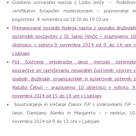
Glasbeno ustvarjalni nastop z Ljobo Jenče – Podelitev
certifikatov šolajočim moderatorjem – praznovanje in
pogostitev . 8. novembra od 18.30 do 19.10 ure
Premagovanje posledic hudega nasilja z uporabo družinskih
sistemskih postavitev z Dr. Jasno Hrnčić – praznujemo 10
obletnico v soboto,9. novembra 2024 od 9. do 14. ure v
Ljubljani
Pot čustvene preobrazbe skozi metodo sistemske
postavitve pri razreševanju neugodnih čustvenih vzorcev v
osebnih, družinskih, organizacijskih in kolektivnih sistemih z
Natašo Čebulj – praznujemo 10 obletnico v soboto, 9.
novembra 2024 od 15. do 19. ure v Ljubljani
Soustvarjanje in srečanje članov ISP s sodelavkami ISP –
Janjo, Damijano, Alenko in Margareto – v nedeljo, 10.
novembra 2024 od 9. do 13. Ure v Ljubljani