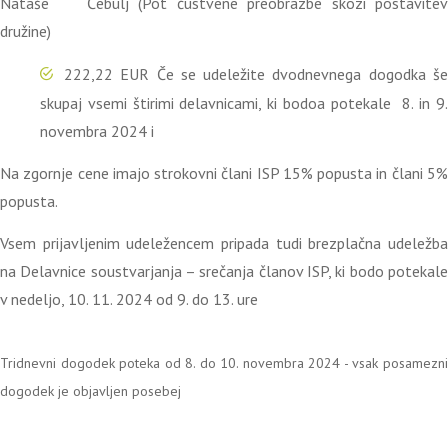
Nataše Čebulj (Pot čustvene preobrazbe skozi postavitev
družine)
222,22 EUR Če se udeležite dvodnevnega dogodka še
skupaj vsemi štirimi delavnicami, ki bodoa potekale 8. in 9.
novembra 2024 i
Na zgornje cene imajo strokovni člani ISP 15% popusta in člani 5%
popusta.
Vsem prijavljenim udeležencem pripada tudi brezplačna udeležba
na Delavnice soustvarjanja – srečanja članov ISP, ki bodo potekale
v nedeljo, 10. 11. 2024 od 9. do 13. ure
Tridnevni dogodek poteka od 8. do 10. novembra 2024 - vsak posamezni
dogodek je objavljen posebej