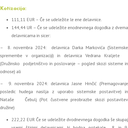
Kotizacija:
111,11 EUR – Če se udeležite le ene delavnice.
144,44 UR – Če se udeležite enodnevnega dogodka z dvema
delavnicama in sicer:
– 8. novembra 2024: delavnica Darka Markovića (Sistemske
spremembe v organizaciji) in delavnica Vedrana Kraljete
(Družinsko podjetništvo in poslovanje – pogled skozi sisteme in
odnose) ali
– 9. novembra 2024: delavnica Jasne Hrnčić (Premagovanje
posledic hudega nasilja z uporabo sistemske postavitve) in
Nataše Čebulj (Pot čustvene preobrazbe skozi postavitev
družine)
222,22 EUR Če se udeležite dvodnevnega dogodka še skupaj
vsemi štirimi delavnicami, ki bodoa potekale 8. in 9.