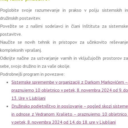
Poglobite svoje razumevanje in prakso v polju sistemskih in
družinskih postavitev.
Povežite se z našimi sodelavci in člani Inštituta za sistemske
postavitve.
Naučite se novih tehnik in pristopov za učinkovito reševanje
kompleksnih vprašanj.
Odkrijte načine za ustvarjanje varnih in vključujočih prostorov za
sebe, svojo družino in za vaše okolje.
Podrobnejši program in povezave:
Sistemske spremembe v organizaciji z Darkom Markovićem –
praznujemo 10 obletnico v petek, 8. novembra 2024 od 9. do
13. Ure v Ljubljani
Družinsko podjetništvo in poslovanje – pogled skozi sisteme
in odnose z Vedranom Kraljeto – praznujemo 10 obletnico
v petek, 8. novembra 2024 od 14. do 18. ure v Ljubljani