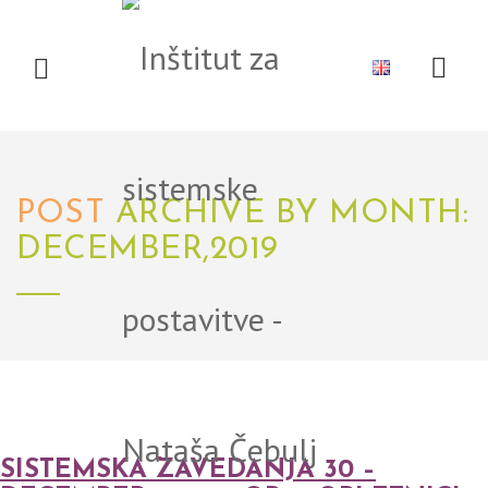
DOMOV
O NAS
MEDIJI
DOGODKI
LITERATURA
POST
ARCHIVE BY MONTH:
DECEMBER,2019
NOVICE
POVEZAVE
SISTEMSKA ZAVEDANJA 30 –
PODROČJA