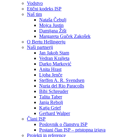
Vodstvo
Etični kodeks ISP
Naš tim
Nataša Čebulj
Mojca Justin
Damijana Žišt
Margareta Guček Zakošek
O Bertu Hellingerju
Naši partnerji
Jan Jakob Stam
Vedran Kraljeta
Darko Marković
Anita Hrast
Ljoba Jenče
Steffen A. R. Svendsen
Nuria del Rio Paracolls
Bibi Schreuder
Talita Taber
Janja Rebolj
Katja Grief
Gerhard Walper
Člani ISP
Poslovnik o članstvu ISP
Postani član ISP – pristopna izjava
Projekti in reference