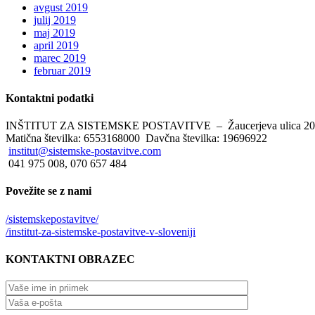
avgust 2019
julij 2019
maj 2019
april 2019
marec 2019
februar 2019
Kontaktni
podatki
INŠTITUT ZA SISTEMSKE POSTAVITVE – Žaucerjeva ulica 20, 
Matična številka: 6553168000 Davčna številka: 19696922
institut@sistemske-postavitve.com
041 975 008, 070 657 484
Povežite
se z nami
/sistemskepostavitve/
/institut-za-sistemske-postavitve-v-sloveniji
KONTAKTNI
OBRAZEC