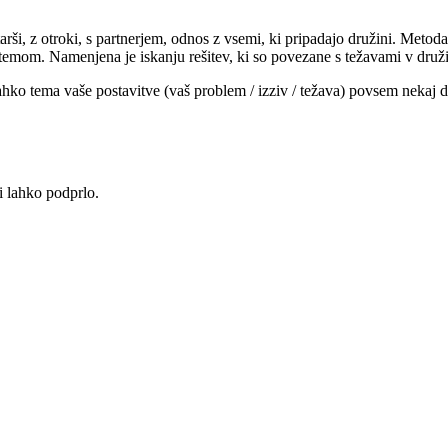
rši, z otroki, s partnerjem, odnos z vsemi, ki pripadajo družini. Metoda
stemom. Namenjena je iskanju rešitev, ki so povezane s težavami v druži
ahko tema vaše postavitve (vaš problem / izziv / težava) povsem nekaj 
vi lahko podprlo.