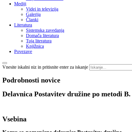
Mediji
Videi in televizija
Galerija
Članki
Literatura
Sistemska zavedanja
Domača literatura
Tuja literatura
Knjižnica
Povezave
Vnesite iskalni niz in pritisnite enter za iskanje
Podrobnosti
novice
Delavnica Postavitev družine po metodi B.
Vsebina