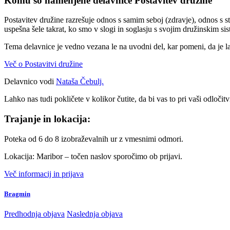
Komu so namenjene delavnice Postavitev družine
Postavitev družine razrešuje odnos s samim seboj (zdravje), odnos s sta
uspešna šele takrat, ko smo v slogi in soglasju s svojim družinskim si
Tema delavnice je vedno vezana le na uvodni del, kar pomeni, da je l
Več o Postavitvi družine
Delavnico vodi
Nataša Čebulj.
Lahko nas tudi pokličete v kolikor čutite, da bi vas to pri vaši odločit
Trajanje in lokacija:
Poteka od 6 do 8 izobraževalnih ur z vmesnimi odmori.
Lokacija: Maribor – točen naslov sporočimo ob prijavi.
Več informacij in prijava
Bragmin
Predhodnja objava
Naslednja objava