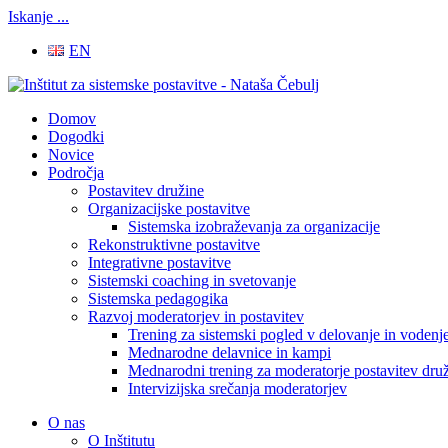
Iskanje ...
EN
Domov
Dogodki
Novice
Področja
Postavitev družine
Organizacijske postavitve
Sistemska izobraževanja za organizacije
Rekonstruktivne postavitve
Integrativne postavitve
Sistemski coaching in svetovanje
Sistemska pedagogika
Razvoj moderatorjev in postavitev
Trening za sistemski pogled v delovanje in vodenje
Mednarodne delavnice in kampi
Mednarodni trening za moderatorje postavitev druž
Intervizijska srečanja moderatorjev
O nas
O Inštitutu