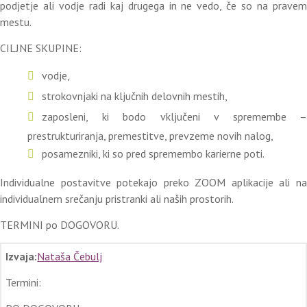
podjetje ali vodje radi kaj drugega in ne vedo, če so na pravem
mestu.
CILJNE SKUPINE:
vodje,
strokovnjaki na ključnih delovnih mestih,
zaposleni, ki bodo vključeni v spremembe –
prestrukturiranja, premestitve, prevzeme novih nalog,
posamezniki, ki so pred spremembo karierne poti.
Individualne postavitve potekajo preko ZOOM aplikacije ali na
individualnem srečanju pristranki ali naših prostorih.
TERMINI po DOGOVORU.
Izvaja:
Nataša Čebulj
Termini: