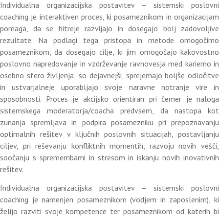
Individualna organizacijska postavitev – sistemski poslovni
coaching je interaktiven proces, ki posameznikom in organizacijam
pomaga, da se hitreje razvijajo in dosegajo bolj zadovoljive
rezultate. Na podlagi tega pristopa in metode omogočimo
posameznikom, da dosegajo cilje, ki jim omogočajo kakovostno
poslovno napredovanje in vzdrževanje ravnovesja med karierno in
osebno sfero življenja; so dejavnejši, sprejemajo boljše odločitve
in ustvarjalneje uporabljajo svoje naravne notranje vire in
sposobnosti. Proces je akcijsko orientiran pri čemer je naloga
sistemskega moderatorja/coacha predvsem, da nastopa kot
zunanja spremljava in podpira posamezniku pri prepoznavanju
optimalnih rešitev v ključnih poslovnih situacijah, postavljanju
ciljev, pri reševanju konfliktnih momentih, razvoju novih vešči,
soočanju s spremembami in stresom in iskanju novih inovativnih
rešitev.
Individualna organizacijska postavitev – sistemski poslovni
coaching je namenjen posameznikom (vodjem in zaposlenim), ki
želijo razviti svoje kompetence ter posameznikom od katerih bi